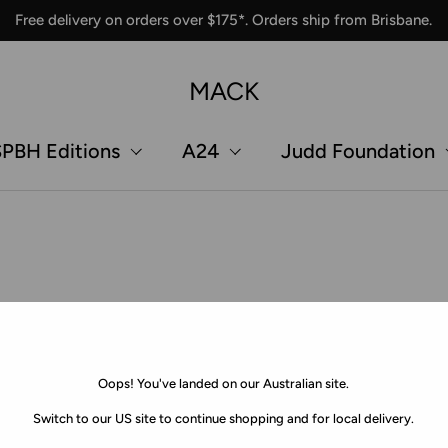
Free delivery on orders over $175*. Orders ship from Brisbane.
MACK
PBH Editions
A24
Judd Foundation
Oops! You've landed on our Australian site.
Switch to our US site to continue shopping and for local delivery.