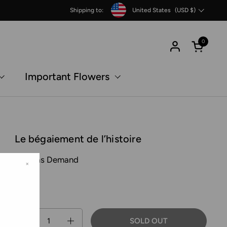
Country/region
Shipping to:
United States
(USD $)
0
Open c
Important Flowers
Le bégaiement de l’histoire
Thomas Demand
×
MACK
Quantity
SOLD OUT